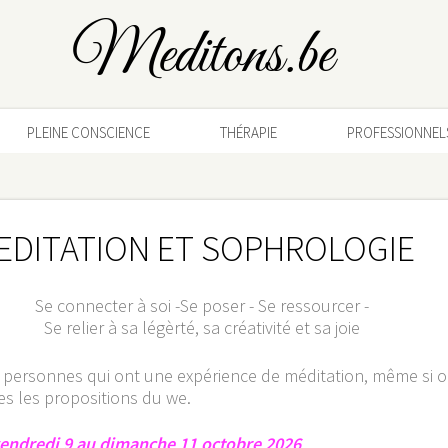
Meditons.be
PLEINE CONSCIENCE
THÉRAPIE
PROFESSIONNEL
EDITATION ET SOPHROLOGIE
Se connecter à soi -Se poser - Se ressourcer -
Se relier à sa légèrté, sa créativité et sa joie
personnes qui ont une expérience de méditation, même si on
tes les propositions du we.
endredi 9 au dimanche 11 octobre 2026