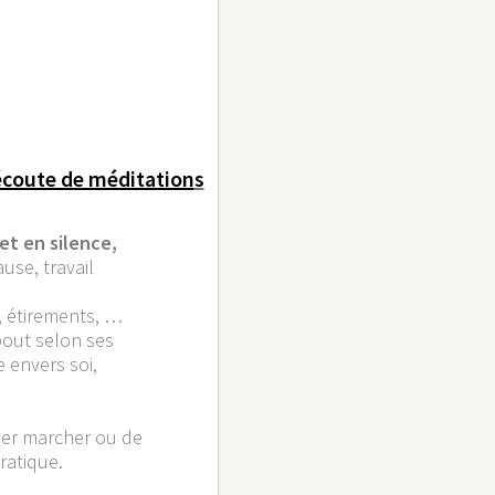
écoute de méditation
s
et en silence,
se, travail
, étirements, …
bout selon ses
e envers soi,
ller marcher ou de
ratique.