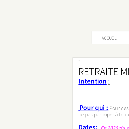
S'inscrire
ACCUEIL
"
RETRAITE M
Intention
:
Pour qui :
Pour des 
ne pas participer à tou
Dates:
En 2026:du v