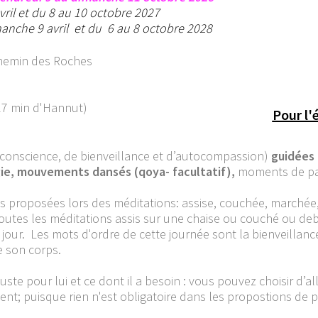
vril et du 8 au 10 octobre 2027
manche 9 avril et du 6 au 8 octobre 2028
hemin des Roches
 27 min d'Hannut)
Pour l'
 conscience, de bienveillance et d’autocompassion)
guidées 
ie, mouvements dansés (qoya- facultatif),
moments de pau
ns proposées lors des méditations: assise, couchée, marchée
e toutes les méditations assis sur une chaise ou couché ou de
 jour. Les mots d'ordre de cette journée sont la bienveillanc
e son corps.
uste pour lui et ce dont il a besoin : vous pouvez choisir d’a
ent; puisque rien n'est obligatoire dans les propostions de p