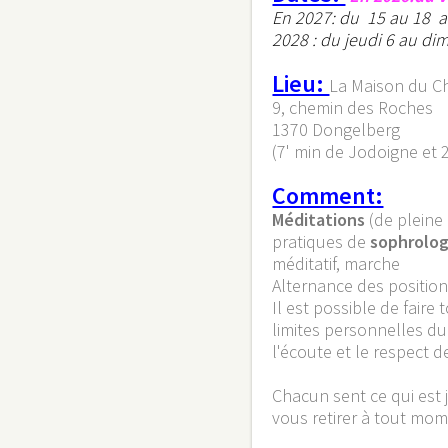
​En 2027: du 15 au 18 a
2028 : du jeudi 6 au di
Lieu:
La Maison du C
9, chemin des Roches
1370 Dongelberg
(7' min de Jodoigne et
Comment:
Méditations
(de pleine
pratiques de
sophrolog
méditatif, marche
Alternance des positio
Il est possible de fair
limites personnelles du
l'écoute et le respect d
Chacun sent ce qui est j
vous retirer à tout mom